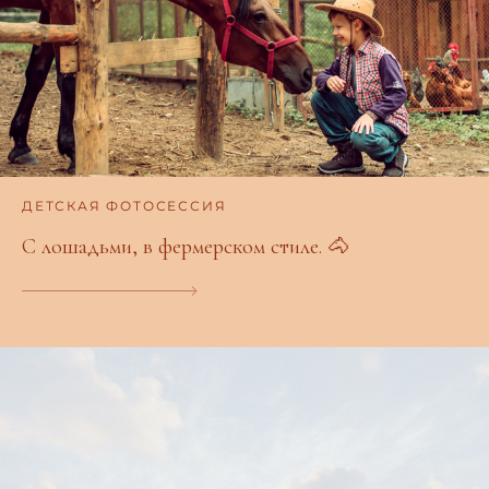
ДЕТСКАЯ ФОТОСЕССИЯ
С лошадьми, в фермерском стиле. 🐴