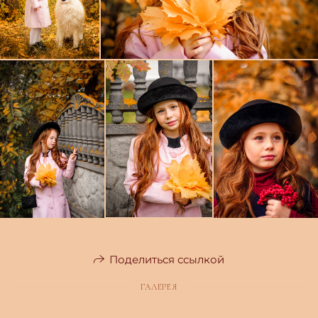
Поделиться ссылкой
ГАЛЕРЕЯ