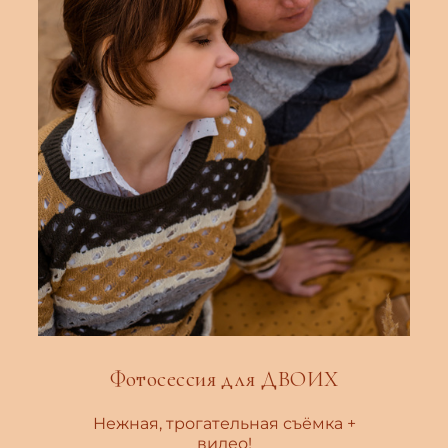
Фотосессия для ДВОИХ
Нежная, трогательная съёмка +
видео!