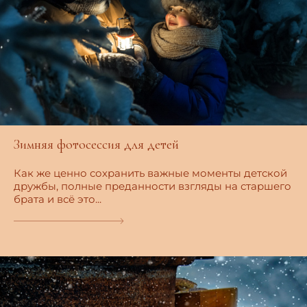
Зимняя фотосессия для детей
Как же ценно сохранить важные моменты детской
дружбы, полные преданности взгляды на старшего
брата и всё это...