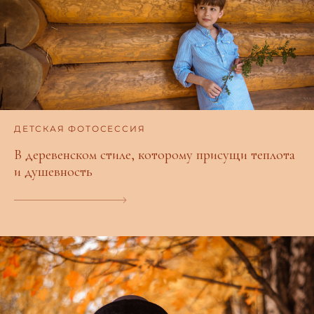
ДЕТСКАЯ ФОТОСЕССИЯ
В деревенском стиле, которому присущи теплота
и душевность