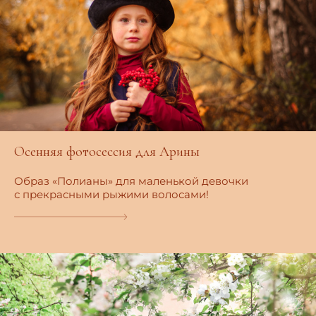
Осенняя фотосессия для Арины
Образ «Полианы» для маленькой девочки
с прекрасными рыжими волосами!