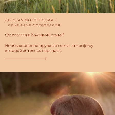
ДЕТСКАЯ ФОТОСЕССИЯ
СЕМЕЙНАЯ ФОТОСЕССИЯ
Фотосессия большой семьи!
Необыкновенно дружная семья, атмосферу
которой хотелось передать.