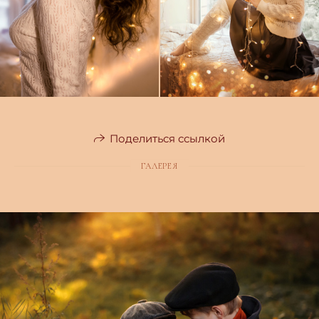
Поделиться ссылкой
ГАЛЕРЕЯ